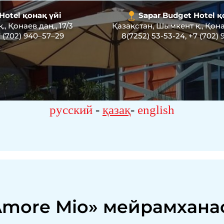
Hotel қонақ үйі
Sapar Budget Hotel қ
, Қонаев даң., 17/3
Қазақстан, Шымкент қ., Қонае
 (702) 940‒57‒29
8(7252) 53-53-24
,
+7 (702)
русский
-
қазақ
-
english
Amore Mio» мейрамхана