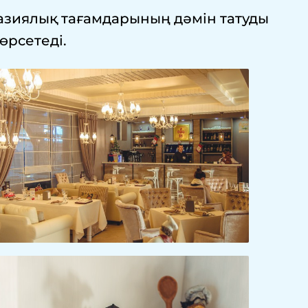
азиялық тағамдарының дәмін татуды
өрсетеді.