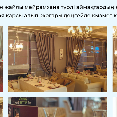
н жайлы мейрамхана түрлі аймақтардың 
ая қарсы алып, жоғары деңгейде қызмет к