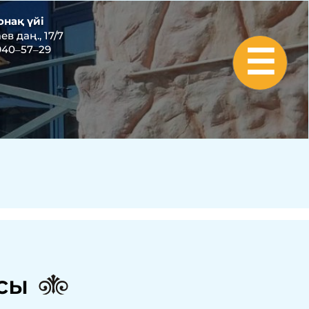
онақ үйі
в даң., 17/7
 940‒57‒29
☰
сы