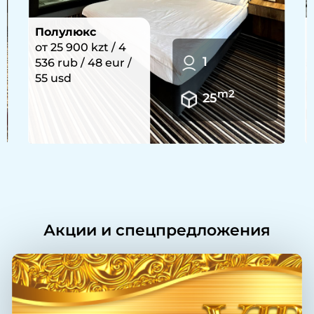
Делюкс
улучшенный
2
от 29 900 kzt / 5
236 rub / 55 eur /
64 usd
m2
30
Акции и спецпредложения