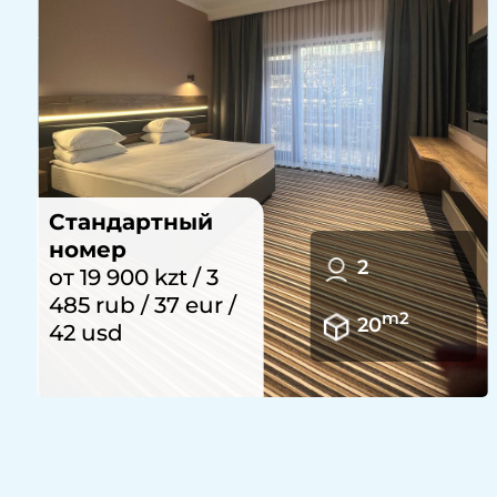
Полулюкс
от 25 900 kzt / 4
1
536 rub / 48 eur /
55 usd
m2
25