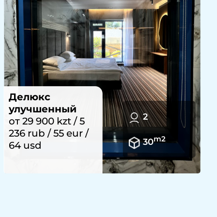
Семейный
номер Делюкс
5
от 25 900 kzt / 4
536 rub / 48 eur /
m2
50
55 usd