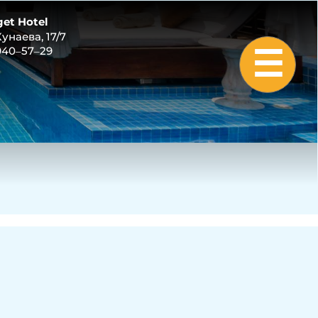
et Hotel
унаева, 17/7
 940‒57‒29
☰