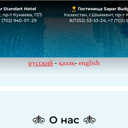
 Standart Hotel
Гостиница Sapar Budg
 пр-т Кунаева, 17/3
Казахстан, г.Шымкент, пр-т К
 (702) 940‒57‒29
8(7252) 53-53-24
,
+7 (702)
русский
-
қазақ
-
english
О нас