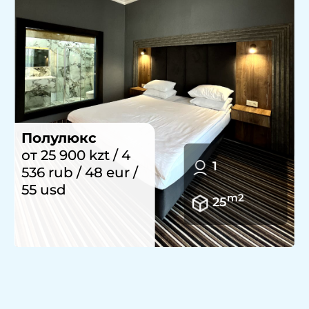
Делюкс
улучшенный
2
от 29 900 kzt / 5
236 rub / 55 eur /
m2
30
64 usd